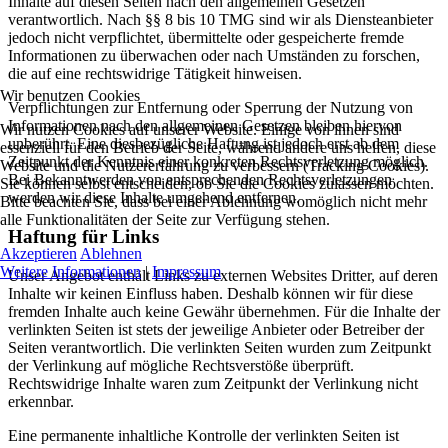
Inhalte auf diesen Seiten nach den allgemeinen Gesetzen
verantwortlich. Nach §§ 8 bis 10 TMG sind wir als Diensteanbieter
jedoch nicht verpflichtet, übermittelte oder gespeicherte fremde
Informationen zu überwachen oder nach Umständen zu forschen,
die auf eine rechtswidrige Tätigkeit hinweisen.
Wir benutzen Cookies
Verpflichtungen zur Entfernung oder Sperrung der Nutzung von
Informationen nach den allgemeinen Gesetzen bleiben hiervon
Wir nutzen Cookies auf unserer Website. Einige von ihnen sind
unberührt. Eine diesbezügliche Haftung ist jedoch erst ab dem
essenziell für den Betrieb der Seite, während andere uns helfen, diese
Zeitpunkt der Kenntnis einer konkreten Rechtsverletzung möglich.
Website und die Nutzererfahrung zu verbessern (Tracking Cookies).
Bei Bekanntwerden von entsprechenden Rechtsverletzungen
Sie können selbst entscheiden, ob Sie die Cookies zulassen möchten.
werden wir diese Inhalte umgehend entfernen.
Bitte beachten Sie, dass bei einer Ablehnung womöglich nicht mehr
alle Funktionalitäten der Seite zur Verfügung stehen.
Haftung für Links
Akzeptieren
Ablehnen
Weitere Informationen
|
Impressum
Unser Angebot enthält Links zu externen Websites Dritter, auf deren
Inhalte wir keinen Einfluss haben. Deshalb können wir für diese
fremden Inhalte auch keine Gewähr übernehmen. Für die Inhalte der
verlinkten Seiten ist stets der jeweilige Anbieter oder Betreiber der
Seiten verantwortlich. Die verlinkten Seiten wurden zum Zeitpunkt
der Verlinkung auf mögliche Rechtsverstöße überprüft.
Rechtswidrige Inhalte waren zum Zeitpunkt der Verlinkung nicht
erkennbar.
Eine permanente inhaltliche Kontrolle der verlinkten Seiten ist